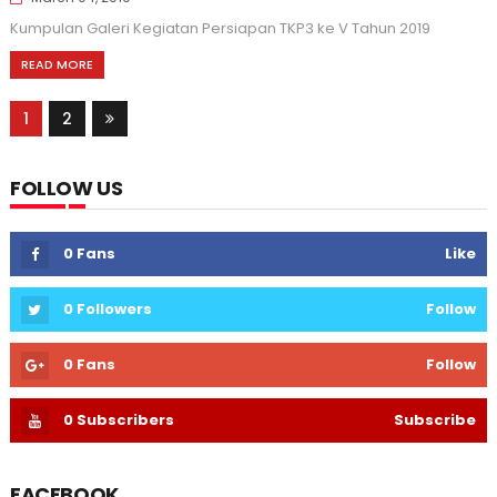
Kumpulan Galeri Kegiatan Persiapan TKP3 ke V Tahun 2019
READ MORE
1
2
FOLLOW US
0
Fans
Like
0
Followers
Follow
0
Fans
Follow
0
Subscribers
Subscribe
FACEBOOK