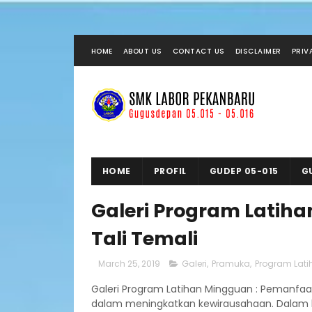
HOME
ABOUT US
CONTACT US
DISCLAIMER
PRIV
HOME
PROFIL
GUDEP 05-015
G
Galeri Program Latih
Tali Temali
March 25, 2019
Galeri
,
Pramuka
,
Program Lati
Galeri Program Latihan Mingguan : Pemanfaat
dalam meningkatkan kewirausahaan. Dalam h