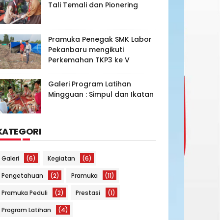
Tali Temali dan Pionering
Pramuka Penegak SMK Labor
Pekanbaru mengikuti
Perkemahan TKP3 ke V
Galeri Program Latihan
Mingguan : Simpul dan Ikatan
KATEGORI
Galeri
(6)
Kegiatan
(6)
Pengetahuan
(2)
Pramuka
(11)
Pramuka Peduli
(2)
Prestasi
(1)
Program Latihan
(4)