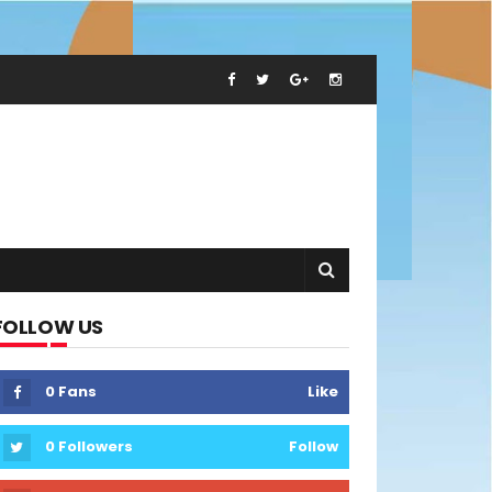
FOLLOW US
0
Fans
Like
0
Followers
Follow