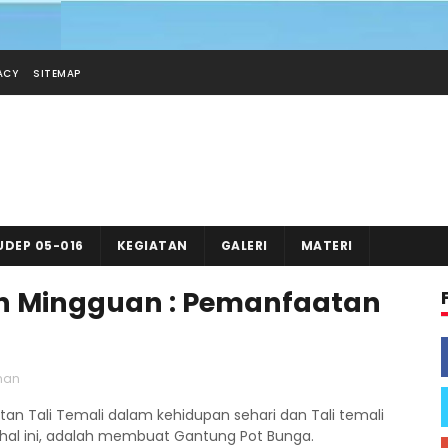
ACY
SITEMAP
UDEP 05-016
KEGIATAN
GALERI
MATERI
an Mingguan : Pemanfaatan
han
an Tali Temali dalam kehidupan sehari dan Tali temali
al ini, adalah membuat Gantung Pot Bunga.