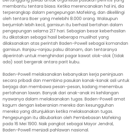
bertanggung jawab untuk organisasi pasukan perintis yang
membantu tentara biasa. Ketika merencanakan hal ini, dia
terperangkap dalam pengepungan Mafeking, dan dikelilingi
oleh tentara Boer yang melebihi 8.000 orang. Walaupun
berjumlah lebih kecil, garnisun itu berhasil bertahan dalam
pengepungan selama 217 hari. Sebagian besar keberhasilan
itu dikatakan sebagai hasil beberapa muslihat yang
dilaksanakan atas perintah Baden-Powell sebagai komandan
garnisun. Ranjau-ranjau palsu ditanam, dan tentaranya
diperintah untuk menghindari pagar kawat olok-olok (tidak
ada) saat bergerak antara parit kubu.
Baden-Powell melaksanakan kebanyakan kerja peninjauan
secara pribadi dan membina pasukan kanak-kanak asli untuk
berjaga dan membawa pesan-pesan, kadang menembus
pertahanan lawan. Banyak dari anak-anak ini kehilangan
nyawanya dalam melaksanakan tugas. Baden-Powell amat
kagum dengan keberanian mereka dan kesungguhan
mereka yang ditunjukkan ketika melaksanakan tugas.
Pengepungan itu dibubarkan oleh Pembebasan Mafeking
pada 16 Mei 1900. Naik pangkat sebagai Mayor Jendral,
Baden-Powell menjadi pahlawan nasional.