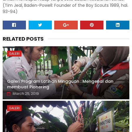
(Tim Jeal, Baden-Powell: Founder of the Boy Scouts 1989, hal.
93-94)
RELATED POSTS
GALERI
Galeri Program Latihan Mingguan : Mengenal dan
membuat Pionering
March 25, 2019
GALERI