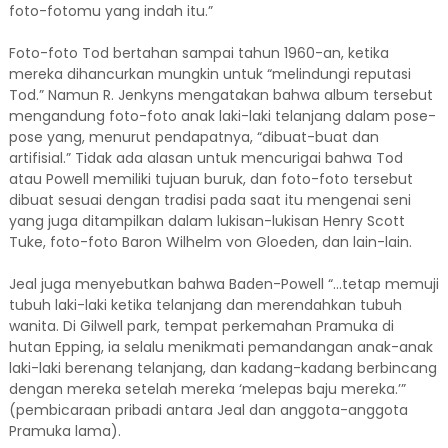
foto-fotomu yang indah itu.”
Foto-foto Tod bertahan sampai tahun 1960-an, ketika
mereka dihancurkan mungkin untuk “melindungi reputasi
Tod.” Namun R. Jenkyns mengatakan bahwa album tersebut
mengandung foto-foto anak laki-laki telanjang dalam pose-
pose yang, menurut pendapatnya, “dibuat-buat dan
artifisial.” Tidak ada alasan untuk mencurigai bahwa Tod
atau Powell memiliki tujuan buruk, dan foto-foto tersebut
dibuat sesuai dengan tradisi pada saat itu mengenai seni
yang juga ditampilkan dalam lukisan-lukisan Henry Scott
Tuke, foto-foto Baron Wilhelm von Gloeden, dan lain-lain.
Jeal juga menyebutkan bahwa Baden-Powell “…tetap memuji
tubuh laki-laki ketika telanjang dan merendahkan tubuh
wanita. Di Gilwell park, tempat perkemahan Pramuka di
hutan Epping, ia selalu menikmati pemandangan anak-anak
laki-laki berenang telanjang, dan kadang-kadang berbincang
dengan mereka setelah mereka ‘melepas baju mereka.’”
(pembicaraan pribadi antara Jeal dan anggota-anggota
Pramuka lama).