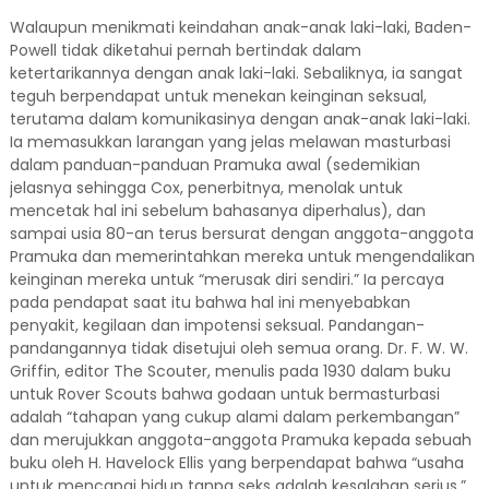
Walaupun menikmati keindahan anak-anak laki-laki, Baden-
Powell tidak diketahui pernah bertindak dalam
ketertarikannya dengan anak laki-laki. Sebaliknya, ia sangat
teguh berpendapat untuk menekan keinginan seksual,
terutama dalam komunikasinya dengan anak-anak laki-laki.
Ia memasukkan larangan yang jelas melawan masturbasi
dalam panduan-panduan Pramuka awal (sedemikian
jelasnya sehingga Cox, penerbitnya, menolak untuk
mencetak hal ini sebelum bahasanya diperhalus), dan
sampai usia 80-an terus bersurat dengan anggota-anggota
Pramuka dan memerintahkan mereka untuk mengendalikan
keinginan mereka untuk “merusak diri sendiri.” Ia percaya
pada pendapat saat itu bahwa hal ini menyebabkan
penyakit, kegilaan dan impotensi seksual. Pandangan-
pandangannya tidak disetujui oleh semua orang. Dr. F. W. W.
Griffin, editor The Scouter, menulis pada 1930 dalam buku
untuk Rover Scouts bahwa godaan untuk bermasturbasi
adalah “tahapan yang cukup alami dalam perkembangan”
dan merujukkan anggota-anggota Pramuka kepada sebuah
buku oleh H. Havelock Ellis yang berpendapat bahwa “usaha
untuk mencapai hidup tanpa seks adalah kesalahan serius.”