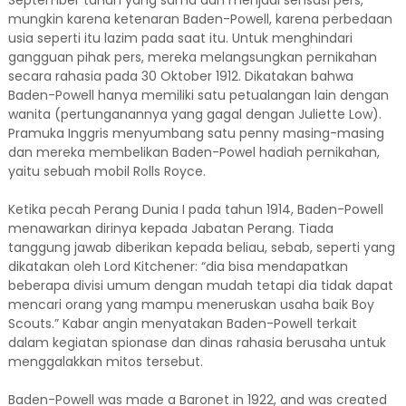
September tahun yang sama dan menjadi sensasi pers,
mungkin karena ketenaran Baden-Powell, karena perbedaan
usia seperti itu lazim pada saat itu. Untuk menghindari
gangguan pihak pers, mereka melangsungkan pernikahan
secara rahasia pada 30 Oktober 1912. Dikatakan bahwa
Baden-Powell hanya memiliki satu petualangan lain dengan
wanita (pertunganannya yang gagal dengan Juliette Low).
Pramuka Inggris menyumbang satu penny masing-masing
dan mereka membelikan Baden-Powel hadiah pernikahan,
yaitu sebuah mobil Rolls Royce.
Ketika pecah Perang Dunia I pada tahun 1914, Baden-Powell
menawarkan dirinya kepada Jabatan Perang. Tiada
tanggung jawab diberikan kepada beliau, sebab, seperti yang
dikatakan oleh Lord Kitchener: “dia bisa mendapatkan
beberapa divisi umum dengan mudah tetapi dia tidak dapat
mencari orang yang mampu meneruskan usaha baik Boy
Scouts.” Kabar angin menyatakan Baden-Powell terkait
dalam kegiatan spionase dan dinas rahasia berusaha untuk
menggalakkan mitos tersebut.
Baden-Powell was made a Baronet in 1922, and was created